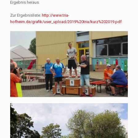
Ergebnis heraus.
Zur Ergebnisliste:
http://www.tria-
hofheim.de/grafik/user_upload/2019%20tria/kurz%202019.pdf