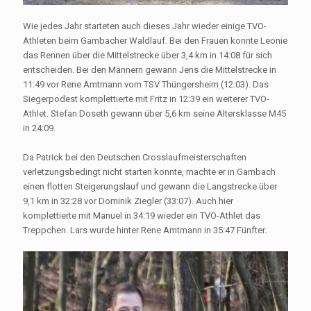
Wie jedes Jahr starteten auch dieses Jahr wieder einige TVO-
Athleten beim Gambacher Waldlauf. Bei den Frauen konnte Leonie
das Rennen über die Mittelstrecke über 3,4 km in 14:08 für sich
entscheiden. Bei den Männern gewann Jens die Mittelstrecke in
11:49 vor Rene Amtmann vom TSV Thüngersheim (12:03). Das
Siegerpodest komplettierte mit Fritz in 12:39 ein weiterer TVO-
Athlet. Stefan Doseth gewann über 5,6 km seine Altersklasse M45
in 24:09.
Da Patrick bei den Deutschen Crosslaufmeisterschaften
verletzungsbedingt nicht starten konnte, machte er in Gambach
einen flotten Steigerungslauf und gewann die Langstrecke über
9,1 km in 32:28 vor Dominik Ziegler (33:07). Auch hier
komplettierte mit Manuel in 34:19 wieder ein TVO-Athlet das
Treppchen. Lars wurde hinter Rene Amtmann in 35:47 Fünfter.