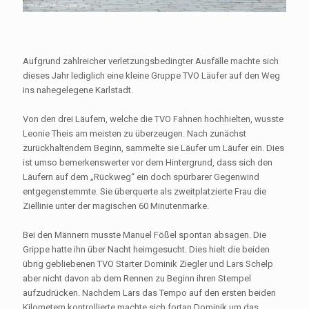
Aufgrund zahlreicher verletzungsbedingter Ausfälle machte sich
dieses Jahr lediglich eine kleine Gruppe TVO Läufer auf den Weg
ins nahegelegene Karlstadt.
Von den drei Läufern, welche die TVO Fahnen hochhielten, wusste
Leonie Theis am meisten zu überzeugen. Nach zunächst
zurückhaltendem Beginn, sammelte sie Läufer um Läufer ein. Dies
ist umso bemerkenswerter vor dem Hintergrund, dass sich den
Läufern auf dem „Rückweg“ ein doch spürbarer Gegenwind
entgegenstemmte. Sie überquerte als zweitplatzierte Frau die
Ziellinie unter der magischen 60 Minutenmarke.
Bei den Männern musste Manuel Fößel spontan absagen. Die
Grippe hatte ihn über Nacht heimgesucht. Dies hielt die beiden
übrig gebliebenen TVO Starter Dominik Ziegler und Lars Schelp
aber nicht davon ab dem Rennen zu Beginn ihren Stempel
aufzudrücken. Nachdem Lars das Tempo auf den ersten beiden
Kilometern kontrollierte machte sich fortan Dominik um das